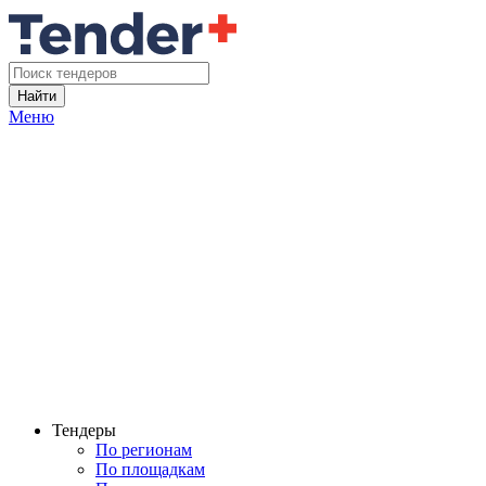
Найти
Меню
Тендеры
По регионам
По площадкам