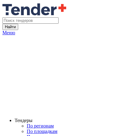
Найти
Меню
Тендеры
По регионам
По площадкам