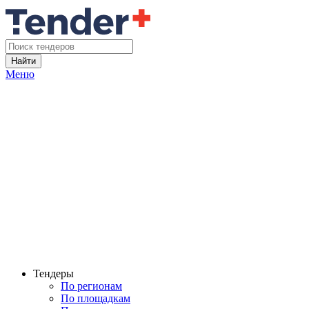
Найти
Меню
Тендеры
По регионам
По площадкам