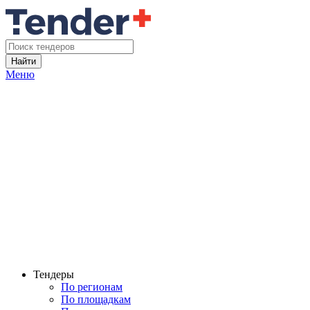
Найти
Меню
Тендеры
По регионам
По площадкам