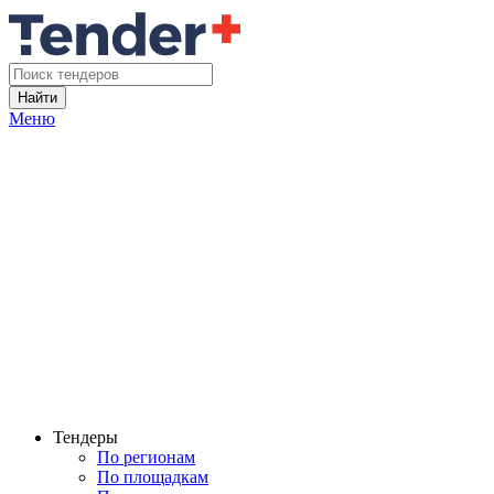
Найти
Меню
Тендеры
По регионам
По площадкам