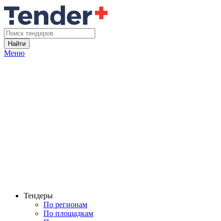
Найти
Меню
Тендеры
По регионам
По площадкам