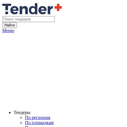
Найти
Меню
Тендеры
По регионам
По площадкам