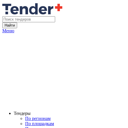
Найти
Меню
Тендеры
По регионам
По площадкам