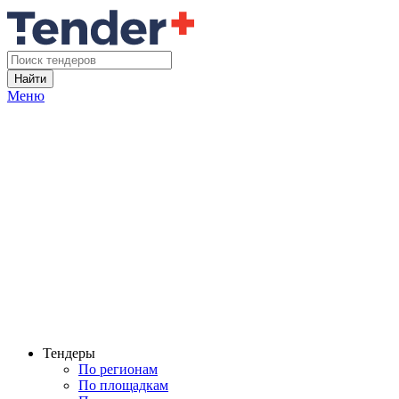
Найти
Меню
Тендеры
По регионам
По площадкам