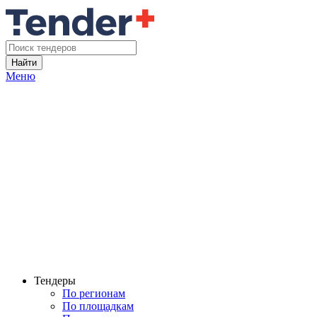
Найти
Меню
Тендеры
По регионам
По площадкам