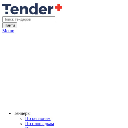
Найти
Меню
Тендеры
По регионам
По площадкам