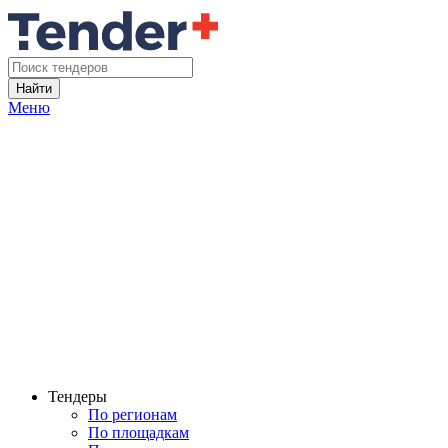
Найти
Меню
Тендеры
По регионам
По площадкам