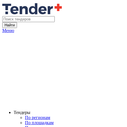
Найти
Меню
Тендеры
По регионам
По площадкам