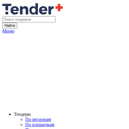
Найти
Меню
Тендеры
По регионам
По площадкам