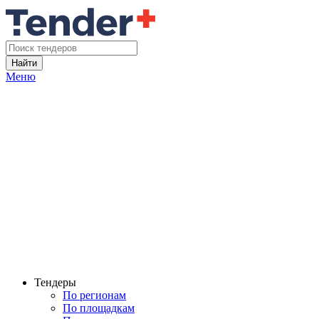
Найти
Меню
Тендеры
По регионам
По площадкам