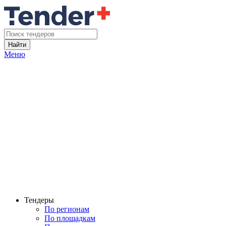
Найти
Меню
Тендеры
По регионам
По площадкам