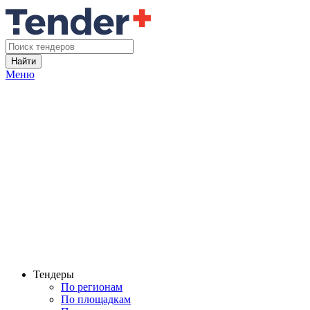
Найти
Меню
Тендеры
По регионам
По площадкам