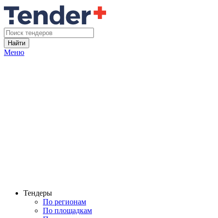
Найти
Меню
Тендеры
По регионам
По площадкам