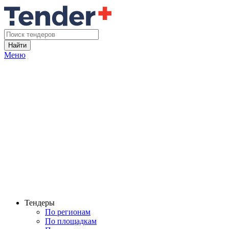
Найти
Меню
Тендеры
По регионам
По площадкам