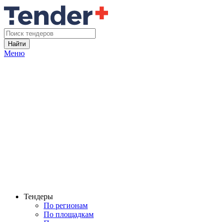
Найти
Меню
Тендеры
По регионам
По площадкам