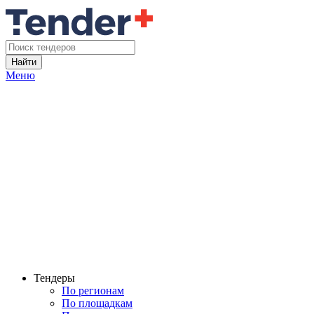
Найти
Меню
Тендеры
По регионам
По площадкам