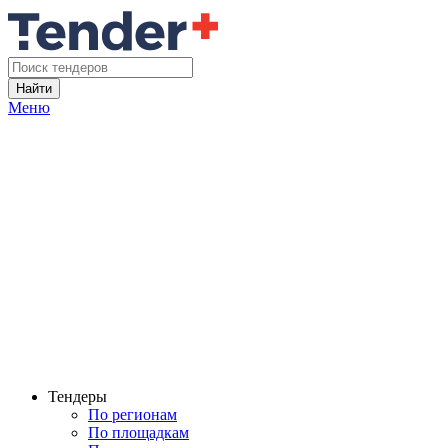
Найти
Меню
Тендеры
По регионам
По площадкам