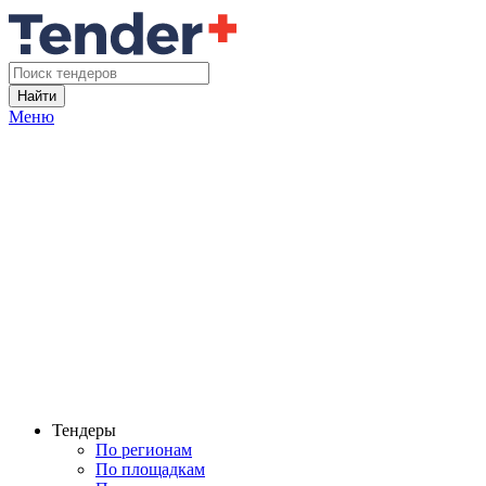
Найти
Меню
Тендеры
По регионам
По площадкам