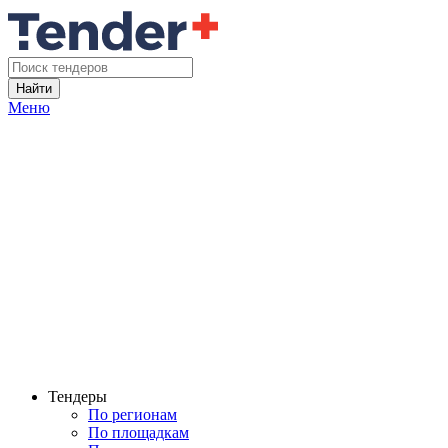
Найти
Меню
Тендеры
По регионам
По площадкам