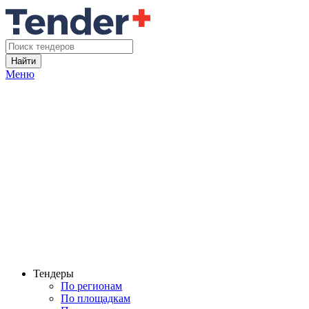
Найти
Меню
Тендеры
По регионам
По площадкам