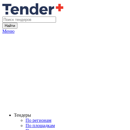
Найти
Меню
Тендеры
По регионам
По площадкам