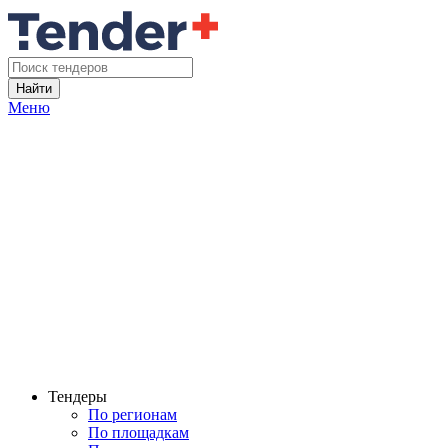
Найти
Меню
Тендеры
По регионам
По площадкам