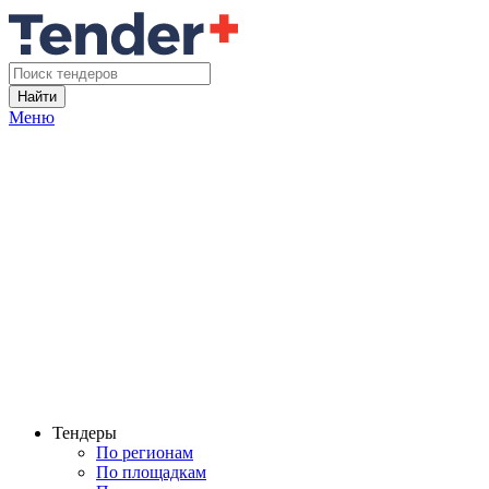
Найти
Меню
Тендеры
По регионам
По площадкам