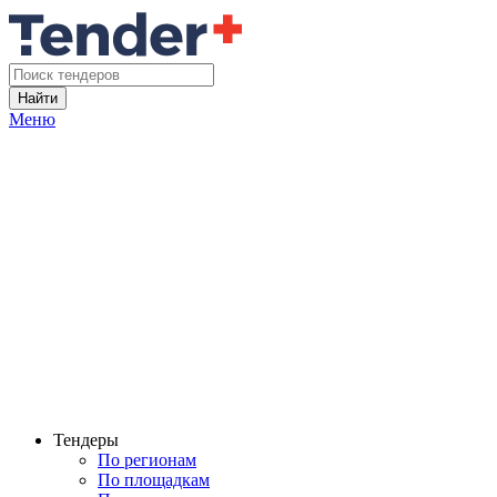
Найти
Меню
Тендеры
По регионам
По площадкам