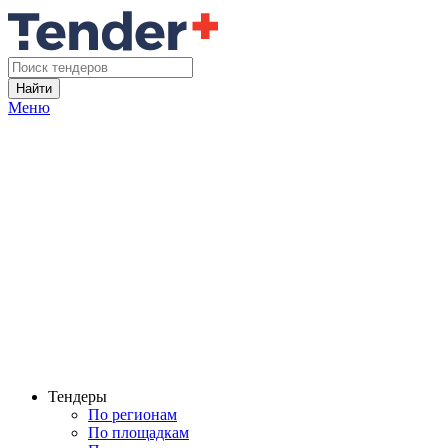
Найти
Меню
Тендеры
По регионам
По площадкам