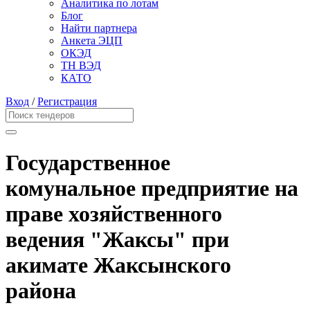
Аналитика по лотам
Блог
Найти партнера
Анкета ЭЦП
ОКЭД
ТН ВЭД
КАТО
Вход
/
Регистрация
Государственное
комунальное предприятие на
праве хозяйственного
ведения "Жаксы" при
акимате Жаксынского
района