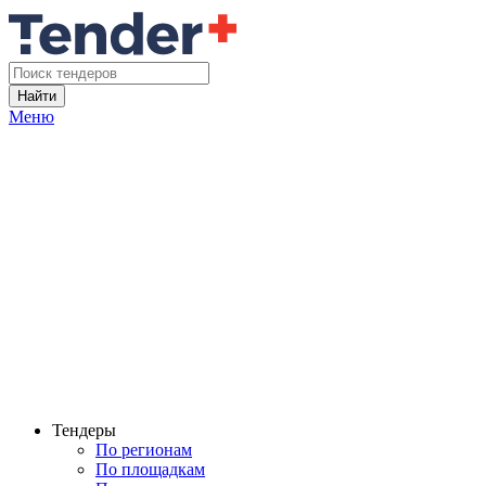
Найти
Меню
Тендеры
По регионам
По площадкам