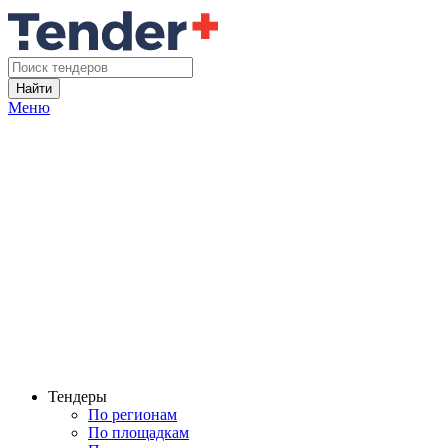
Найти
Меню
Тендеры
По регионам
По площадкам