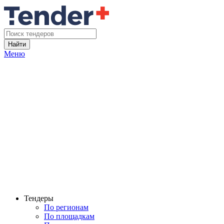
Найти
Меню
Тендеры
По регионам
По площадкам