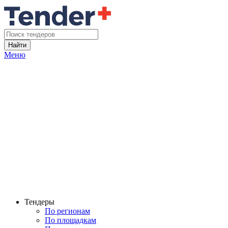
Найти
Меню
Тендеры
По регионам
По площадкам