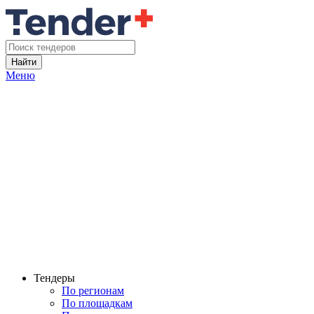
Найти
Меню
Тендеры
По регионам
По площадкам