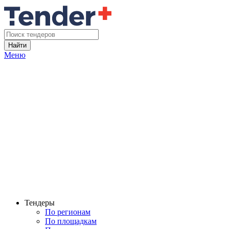
Найти
Меню
Тендеры
По регионам
По площадкам