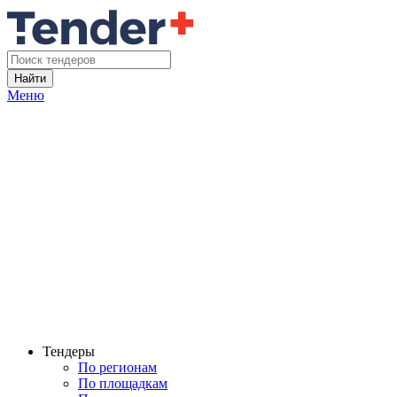
Найти
Меню
Тендеры
По регионам
По площадкам