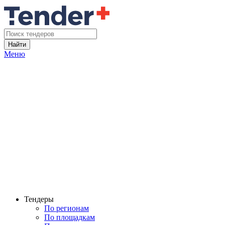
Найти
Меню
Тендеры
По регионам
По площадкам