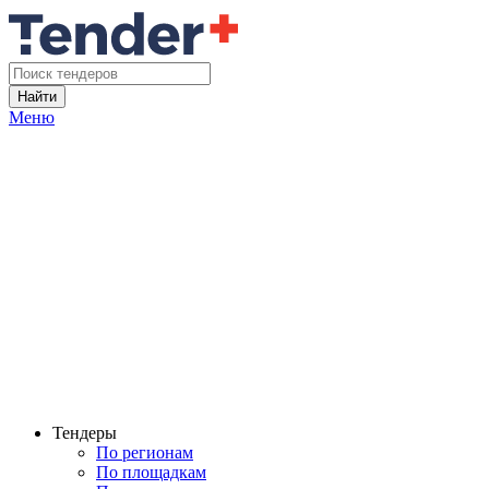
Найти
Меню
Тендеры
По регионам
По площадкам