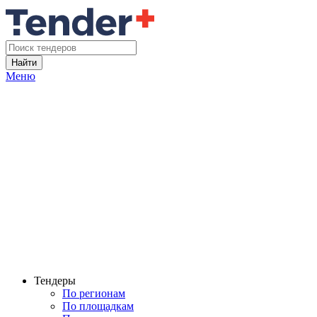
Найти
Меню
Тендеры
По регионам
По площадкам