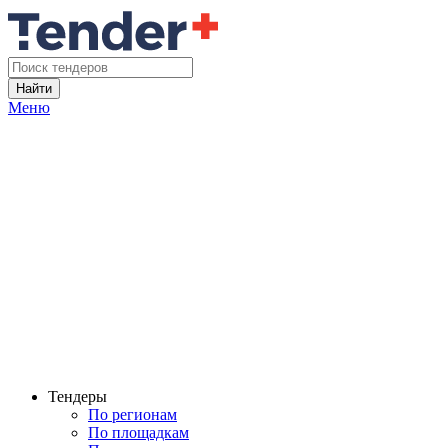
Найти
Меню
Тендеры
По регионам
По площадкам