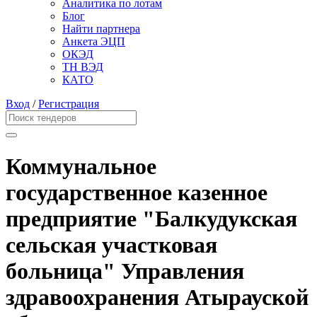
Аналитика по лотам
Блог
Найти партнера
Анкета ЭЦП
ОКЭД
ТН ВЭД
КАТО
Вход
/
Регистрация
Коммунальное
государственное казенное
предприятие "Балкудукская
сельская участковая
больница" Управления
здравоохранения Атырауской