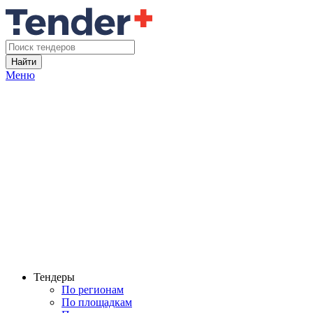
Найти
Меню
Тендеры
По регионам
По площадкам