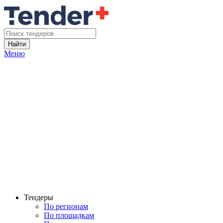
Найти
Меню
Тендеры
По регионам
По площадкам