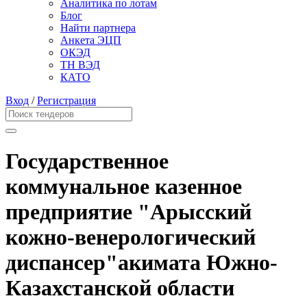
Аналитика по лотам
Блог
Найти партнера
Анкета ЭЦП
ОКЭД
ТН ВЭД
КАТО
Вход
/
Регистрация
Государственное
коммунальное казенное
предприятие "Арысский
кожно-венерологический
диспансер"акимата Южно-
Казахстанской области