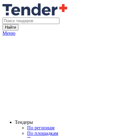
Найти
Меню
Тендеры
По регионам
По площадкам