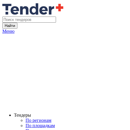
Найти
Меню
Тендеры
По регионам
По площадкам