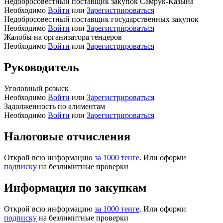
Недобросовестный поставщик закупок Самрук-Казына
Необходимо
Войти
или
Зарегистрироваться
Недобросовестный поставщик государственных закупок
Необходимо
Войти
или
Зарегистрироваться
Жалобы на организатора тендеров
Необходимо
Войти
или
Зарегистрироваться
Руководитель
Уголовный розыск
Необходимо
Войти
или
Зарегистрироваться
Задолженность по алиментам
Необходимо
Войти
или
Зарегистрироваться
Налоговые отчисления
Открой всю информацию
за 1000 тенге
. Или оформи
подписку
на безлимитные проверки
Информация по закупкам
Открой всю информацию
за 1000 тенге
. Или оформи
подписку
на безлимитные проверки