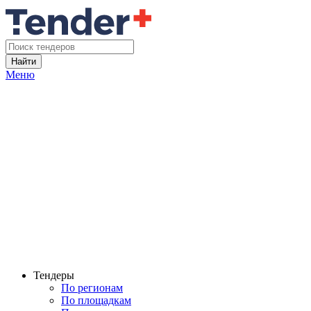
Найти
Меню
Тендеры
По регионам
По площадкам