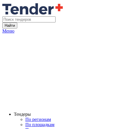
Найти
Меню
Тендеры
По регионам
По площадкам