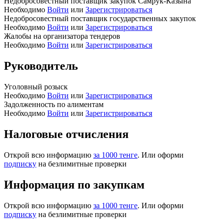
Недобросовестный поставщик закупок Самрук-Казына
Необходимо
Войти
или
Зарегистрироваться
Недобросовестный поставщик государственных закупок
Необходимо
Войти
или
Зарегистрироваться
Жалобы на организатора тендеров
Необходимо
Войти
или
Зарегистрироваться
Руководитель
Уголовный розыск
Необходимо
Войти
или
Зарегистрироваться
Задолженность по алиментам
Необходимо
Войти
или
Зарегистрироваться
Налоговые отчисления
Открой всю информацию
за 1000 тенге
. Или оформи
подписку
на безлимитные проверки
Информация по закупкам
Открой всю информацию
за 1000 тенге
. Или оформи
подписку
на безлимитные проверки