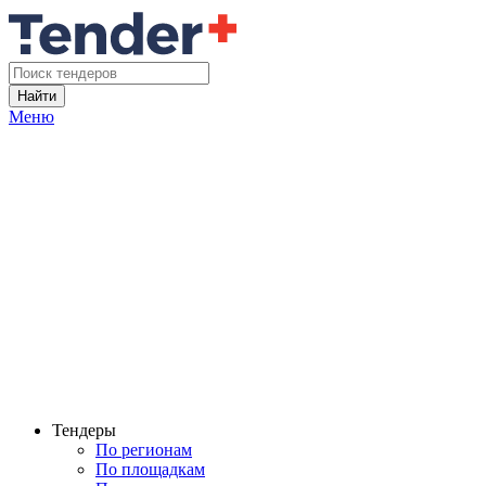
Найти
Меню
Тендеры
По регионам
По площадкам