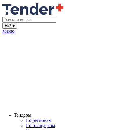
Найти
Меню
Тендеры
По регионам
По площадкам